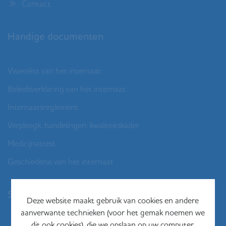
Contact
Handige documenten
Visietekst van het internaat
Beleidsverklaring van het internaat
Internaatsreglement
Verpleegk. handelingen: kwaliteitskader
Medicijnattest
Geschiedenis van het internaat
Social media
Deze website maakt gebruik van cookies en andere
aanverwante technieken (voor het gemak noemen we
dit ook cookies), die we opslaan op uw computer,