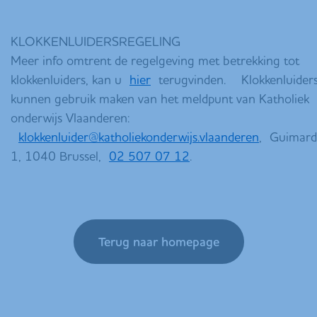
KLOKKENLUIDERSREGELING
Meer info omtrent de regelgeving met betrekking tot
klokkenluiders, kan u
hier
terugvinden.​ Klokkenluider
kunnen gebruik maken van het meldpunt van Katholiek
onderwijs Vlaanderen:​
klokkenluider@katholiekonderwijs.vlaanderen
, Guimard
1, 1040 Brussel,
02 507 07 12
.
Terug naar homepage